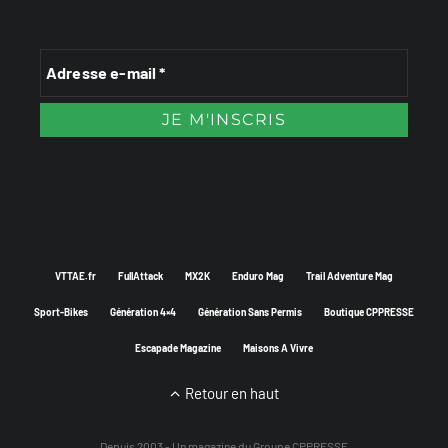
VTTAE.fr
FullAttack
MX2K
Enduro Mag
Trail Adventure Mag
Sport-Bikes
Génération 4×4
Génération Sans Permis
Boutique CPPRESSE
Escapade Magazine
Maisons A Vivre
Retour en haut
Depuis 2003 - Un magazine du
Groupe CPPRESSE