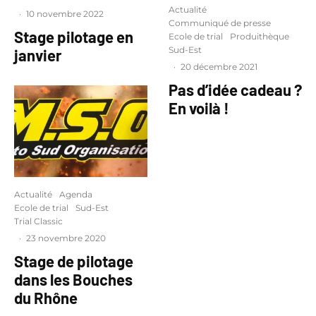
Actualité
·
10 novembre 2022
Communiqué de presse
Stage pilotage en
Ecole de trial
Produithèque
Sud-Est
janvier
·
20 décembre 2021
Pas d’idée cadeau ?
En voilà !
Actualité
Agenda
Ecole de trial
Sud-Est
Trial Classic
·
23 novembre 2020
Stage de pilotage
dans les Bouches
du Rhône