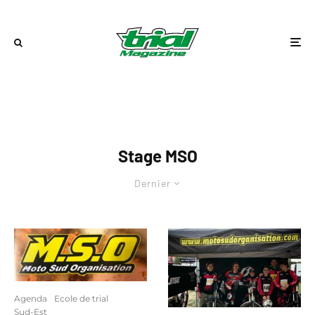
Stage MSO
Dernier
Agenda
Ecole de trial
Sud-Est