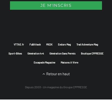
VTTAE.fr
FullAttack
MX2K
Enduro Mag
Trail Adventure Mag
Sport-Bikes
Génération 4×4
Génération Sans Permis
Boutique CPPRESSE
Escapade Magazine
Maisons A Vivre
Retour en haut
Depuis 2003 - Un magazine du
Groupe CPPRESSE