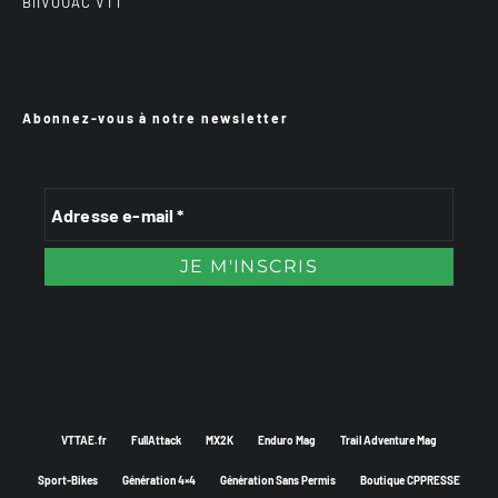
BiiVOUAC VTT
Abonnez-vous à notre newsletter
VTTAE.fr
FullAttack
MX2K
Enduro Mag
Trail Adventure Mag
Sport-Bikes
Génération 4×4
Génération Sans Permis
Boutique CPPRESSE