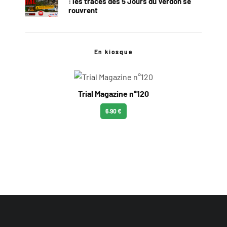
: les traces des 5 Jours du Verdon se
rouvrent
En kiosque
Trial Magazine n°120
6.90 €