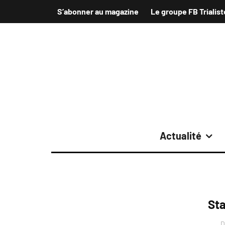
S’abonner au magazine
Le groupe FB Trialist
Actualité
Sta
D