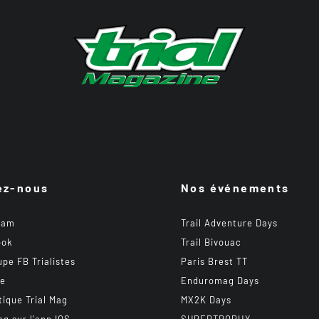
ez-nous
Nos événements
ram
Trail Adventure Days
ook
Trail Bivouac
upe FB Trialistes
Paris Brest TT
be
Enduromag Days
tique Trial Mag
MX2K Days