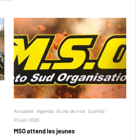
Actualité
Agenda
Ecole de trial
Sud-Est
·
10 juin 2020
MSO attend les jeunes