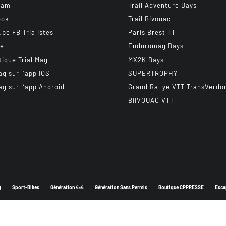
ram
Trail Adventure Days
ook
Trail Bivouac
upe FB Trialistes
Paris Brest TT
be
Enduromag Days
tique Trial Mag
MX2K Days
ag sur l’app IOS
SUPERTROPHY
ag sur l’app Android
Grand Rallye VTT TransVerdo
BiiVOUAC VTT
g
Sport-Bikes
Génération 4×4
Génération Sans Permis
Boutique CPPRESSE
Esca
Depuis 2003 - Un magazine du
Groupe CPPRESSE