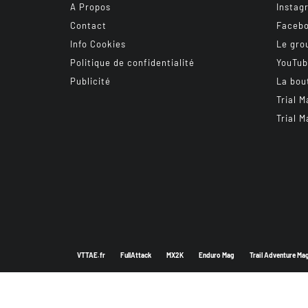
A Propos
Instag
Contact
Faceb
Info Cookies
Le gro
Politique de confidentialité
YouTu
Publicité
La bou
Trial M
Trial M
VTTAE.fr
FullAttack
MX2K
Enduro Mag
Trail Adventure Ma