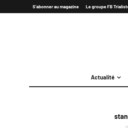
S’abonner au magazine
Le groupe FB Trialist
Actualité
stan
D