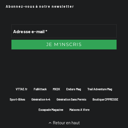
Abonnez-vous à notre newsletter
VTTAE.fr
FullAttack
MX2K
Enduro Mag
Trail Adventure Mag
Sport-Bikes
Génération 4×4
Génération Sans Permis
Boutique CPPRESSE
Escapade Magazine
Maisons A Vivre
Retour en haut