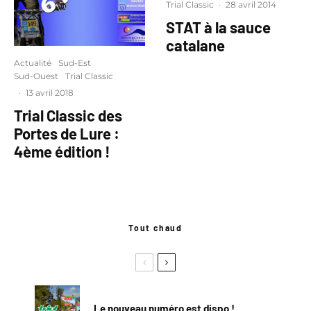
Trial Classic
·
28 avril 2014
STAT à la sauce
catalane
Actualité
Sud-Est
Sud-Ouest
Trial Classic
·
13 avril 2018
Trial Classic des
Portes de Lure :
4ème édition !
Tout chaud
Le nouveau numéro est dispo !