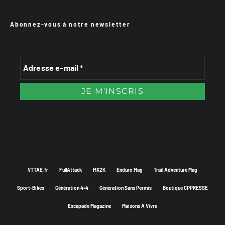
Abonnez-vous à notre newsletter
VTTAE.fr
FullAttack
MX2K
Enduro Mag
Trail Adventure Mag
Sport-Bikes
Génération 4×4
Génération Sans Permis
Boutique CPPRESSE
Escapade Magazine
Maisons A Vivre