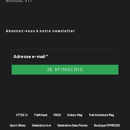
BiiVOUAC VTT
Abonnez-vous à notre newsletter
VTTAE.fr
FullAttack
MX2K
Enduro Mag
Trail Adventure Mag
Sport-Bikes
Génération 4×4
Génération Sans Permis
Boutique CPPRESSE