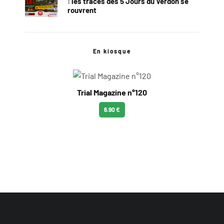
: les traces des 5 Jours du Verdon se
rouvrent
En kiosque
Trial Magazine n°120
6.90 €