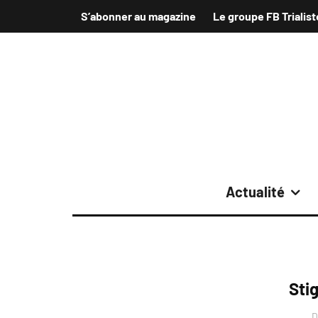
S’abonner au magazine
Le groupe FB Trialist
Actualité
Sti
D