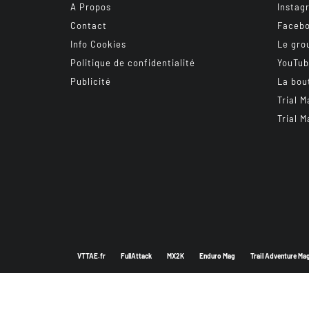
A Propos
Instag
Contact
Faceb
Info Cookies
Le gro
Politique de confidentialité
YouTu
Publicité
La bou
Trial M
Trial M
VTTAE.fr
FullAttack
MX2K
Enduro Mag
Trail Adventure Ma