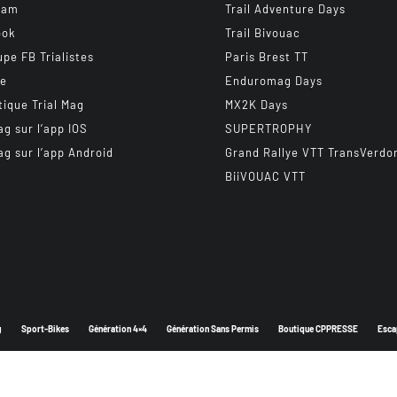
ram
Trail Adventure Days
ook
Trail Bivouac
upe FB Trialistes
Paris Brest TT
be
Enduromag Days
tique Trial Mag
MX2K Days
ag sur l’app IOS
SUPERTROPHY
ag sur l’app Android
Grand Rallye VTT TransVerdo
BiiVOUAC VTT
g
Sport-Bikes
Génération 4×4
Génération Sans Permis
Boutique CPPRESSE
Esca
Depuis 2003 - Un magazine du
Groupe CPPRESSE