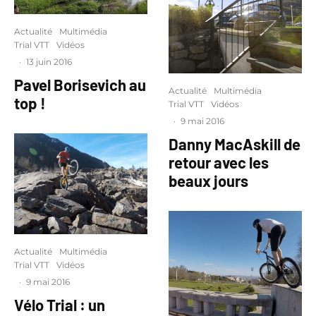
Actualité
Multimédia
Trial VTT
Vidéos
·
13 juin 2016
Pavel Borisevich au
Actualité
Multimédia
top !
Trial VTT
Vidéos
·
9 mai 2016
Danny MacAskill de
retour avec les
beaux jours
Actualité
Multimédia
Trial VTT
Vidéos
·
9 mai 2016
Vélo Trial : un