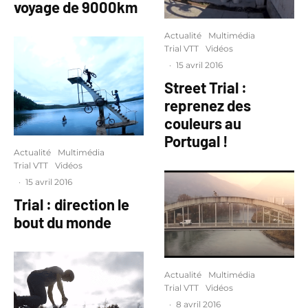
voyage de 9000km
Actualité
Multimédia
Trial VTT
Vidéos
·
15 avril 2016
Street Trial :
reprenez des
couleurs au
Portugal !
Actualité
Multimédia
Trial VTT
Vidéos
·
15 avril 2016
Trial : direction le
bout du monde
Actualité
Multimédia
Trial VTT
Vidéos
·
8 avril 2016