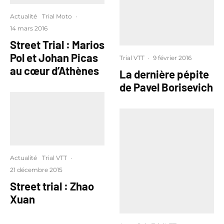
Actualité
Trial Moto
·
14 mars 2016
Street Trial : Marios
Pol et Johan Picas
Trial VTT
·
9 février 2016
au cœur d’Athènes
La dernière pépite
de Pavel Borisevich
Actualité
Trial VTT
·
21 décembre 2015
Street trial : Zhao
Xuan