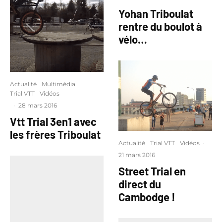
Yohan Triboulat
rentre du boulot à
vélo…
Actualité
Multimédia
Trial VTT
Vidéos
·
28 mars 2016
Vtt Trial 3en1 avec
les frères Triboulat
Actualité
Trial VTT
Vidéos
·
21 mars 2016
Street Trial en
direct du
Cambodge !