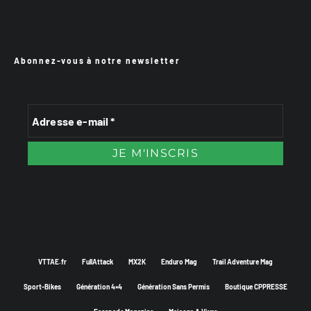
Abonnez-vous à notre newsletter
VTTAE.fr
FullAttack
MX2K
Enduro Mag
Trail Adventure Mag
Sport-Bikes
Génération 4×4
Génération Sans Permis
Boutique CPPRESSE