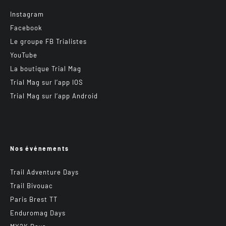
La boutique Trial Mag
Trial Mag sur l’app IOS
Trial Mag sur l’app Android
Nos événements
Trail Adventure Days
Trail Bivouac
Paris Brest TT
Enduromag Days
MX2K Days
SUPERTROPHY
Grand Rallye VTT TransVerdon
BiiVOUAC VTT