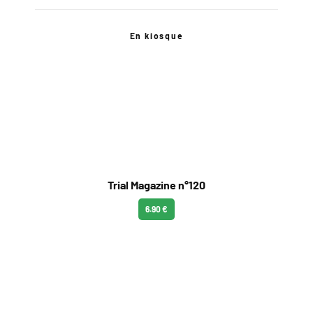
En kiosque
Trial Magazine n°120
6.90 €