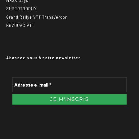
Abonnez-vous à notre newsletter
VTTAE.fr
FullAttack
MX2K
Enduro Mag
Trail Adventure Mag
Sport-Bikes
Génération 4×4
Génération Sans Permis
Boutique CPPRESSE
Escapade Magazine
Maisons A Vivre