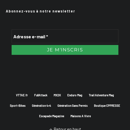
Abonnez-vous à notre newsletter
VTTAE.fr
FullAttack
MX2K
Enduro Mag
Trail Adventure Mag
Sport-Bikes
Génération 4×4
Génération Sans Permis
Boutique CPPRESSE
Escapade Magazine
Maisons A Vivre
Retour en haut