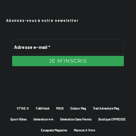
Abonnez-vous à notre newsletter
VTTAE.fr
FullAttack
MX2K
Enduro Mag
Trail Adventure Mag
Sport-Bikes
Génération 4×4
Génération Sans Permis
Boutique CPPRESSE
Escapade Magazine
Maisons A Vivre