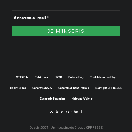
VTTAE.fr
FullAttack
MX2K
Enduro Mag
Trail Adventure Mag
Sport-Bikes
Génération 4×4
Génération Sans Permis
Boutique CPPRESSE
Escapade Magazine
Maisons A Vivre
Retour en haut
Depuis 2003 - Un magazine du
Groupe CPPRESSE