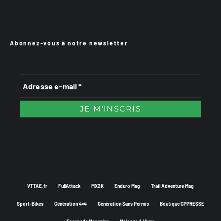
Abonnez-vous à notre newsletter
VTTAE.fr
FullAttack
MX2K
Enduro Mag
Trail Adventure Mag
Sport-Bikes
Génération 4×4
Génération Sans Permis
Boutique CPPRESSE