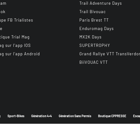
ram
Trail Adventure Days
ook
Trail Bivouac
upe FB Trialistes
Paris Brest TT
be
Enduromag Days
tique Trial Mag
MX2K Days
ag sur l’app IOS
SUPERTROPHY
ag sur l’app Android
Grand Rallye VTT TransVerdo
BiiVOUAC VTT
g
Sport-Bikes
Génération 4×4
Génération Sans Permis
Boutique CPPRESSE
Esca
Depuis 2003 - Un magazine du
Groupe CPPRESSE