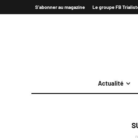
S’abonner au magazine
Le groupe FB Trialist
Actualité
S
D