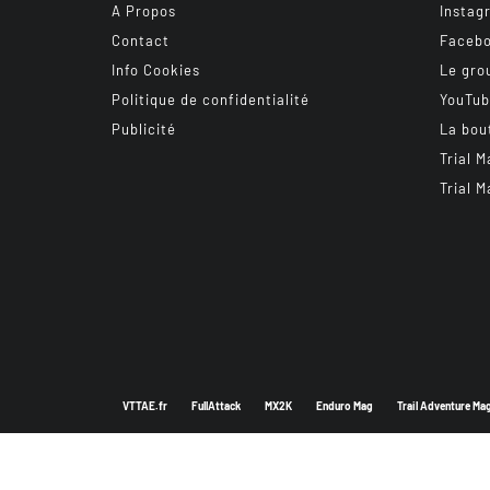
A Propos
Instag
Contact
Faceb
Info Cookies
Le gro
Politique de confidentialité
YouTu
Publicité
La bou
Trial M
Trial M
VTTAE.fr
FullAttack
MX2K
Enduro Mag
Trail Adventure Ma