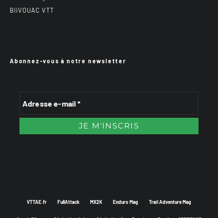
BiiVOUAC VTT
Abonnez-vous à notre newsletter
VTTAE.fr
FullAttack
MX2K
Enduro Mag
Trail Adventure Mag