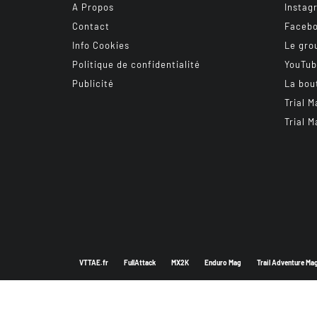
A Propos
Instag
Contact
Faceb
Info Cookies
Le gro
Politique de confidentialité
YouTu
Publicité
La bou
Trial M
Trial M
VTTAE.fr
FullAttack
MX2K
Enduro Mag
Trail Adventure Ma