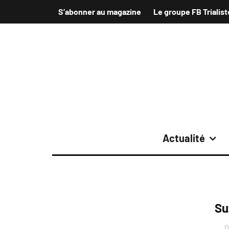
S’abonner au magazine
Le groupe FB Trialist
Actualité
Su
D