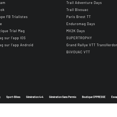
ram
Trail Adventure Days
ook
Trail Bivouac
upe FB Trialistes
Paris Brest TT
be
Enduromag Days
tique Trial Mag
MX2K Days
ag sur l’app IOS
SUPERTROPHY
ag sur l’app Android
Grand Rallye VTT TransVerdo
BiiVOUAC VTT
g
Sport-Bikes
Génération 4×4
Génération Sans Permis
Boutique CPPRESSE
Esca
Depuis 2003 - Un magazine du
Groupe CPPRESSE