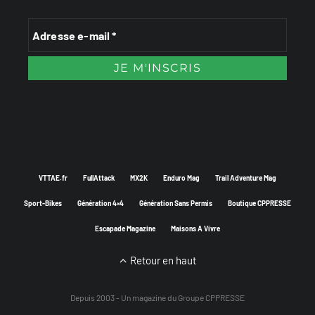
VTTAE.fr
FullAttack
MX2K
Enduro Mag
Trail Adventure Mag
Sport-Bikes
Génération 4×4
Génération Sans Permis
Boutique CPPRESSE
Escapade Magazine
Maisons A Vivre
Retour en haut
Depuis 2003 - Un magazine du
Groupe CPPRESSE