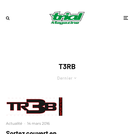
T3RB
Dernier
Actualité
·
14 mars 2016
Sortez couvert en