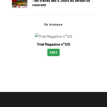
: les traces des 5 Jours du Verdon se
rouvrent
En kiosque
Trial Magazine n°120
6.90 €