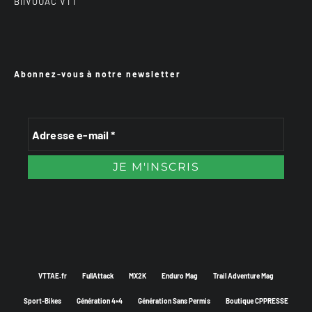
BiiVOUAC VTT
Abonnez-vous à notre newsletter
VTTAE.fr
FullAttack
MX2K
Enduro Mag
Trail Adventure Mag
Sport-Bikes
Génération 4×4
Génération Sans Permis
Boutique CPPRESSE