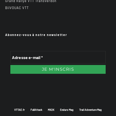
Grand Rallye VTT TransVerdon
BiiVOUAC VTT
Abonnez-vous à notre newsletter
VTTAE.fr
FullAttack
MX2K
Enduro Mag
Trail Adventure Mag