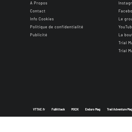
A Propos
Instag
Contact
Faceb
Info Cookies
Le gro
Politique de confidentialité
YouTu
Publicité
La bou
Trial M
Trial M
VTTAE.fr
FullAttack
MX2K
Enduro Mag
Trail Adventure Ma