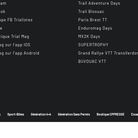
ram
Trail Adventure Days
ook
Trail Bivouac
upe FB Trialistes
Paris Brest TT
be
Enduromag Days
tique Trial Mag
MX2K Days
ag sur l’app IOS
SUPERTROPHY
ag sur l’app Android
Grand Rallye VTT TransVerdo
BiiVOUAC VTT
g
Sport-Bikes
Génération 4×4
Génération Sans Permis
Boutique CPPRESSE
Esca
Depuis 2003 - Un magazine du
Groupe CPPRESSE