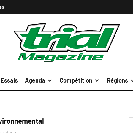
es
Essais
Agenda
Compétition
Régions
nvironnemental
ernier