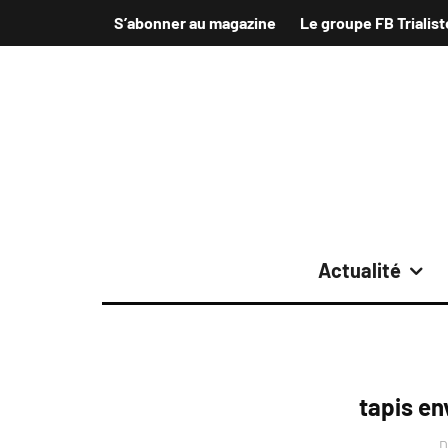
S’abonner au magazine
Le groupe FB Trialist
Actualité
tapis e
D