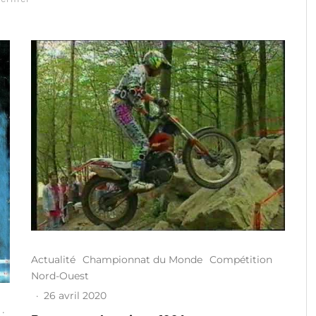
Actualité
Championnat du Monde
Compétition
Nord-Ouest
·
26 avril 2020
·