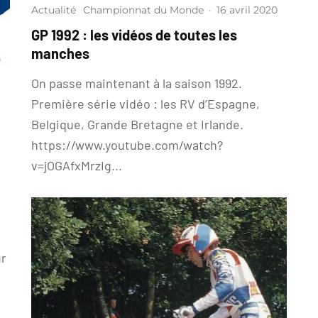
Actualité
Championnat du Monde
·
16 avril 2020
GP 1992 : les vidéos de toutes les
manches
On passe maintenant à la saison 1992.
Première série vidéo : les RV d’Espagne,
Belgique, Grande Bretagne et Irlande.
https://www.youtube.com/watch?
v=jOGAfxMrzIg...
ur