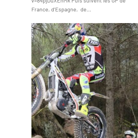
v=84pjDuXEhMk Puis suivent les GP de
France, d’Espagne, de...