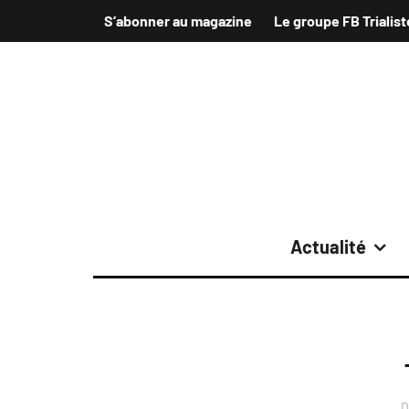
S’abonner au magazine
Le groupe FB Trialist
Actualité
D