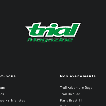
ez-nous
Nos événements
ram
Trail Adventure Days
ook
Trail Bivouac
upe FB Trialistes
Paris Brest TT