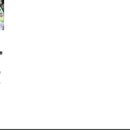
e
?
.