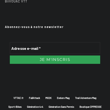
BiiVOUAC VTT
Abonnez-vous à notre newsletter
VTTAE.fr
FullAttack
MX2K
Enduro Mag
Trail Adventure Mag
Sport-Bikes
Génération 4×4
Génération Sans Permis
Boutique CPPRESSE