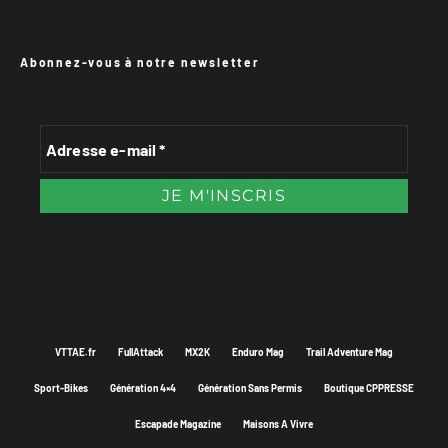
Abonnez-vous à notre newsletter
VTTAE.fr
FullAttack
MX2K
Enduro Mag
Trail Adventure Mag
Sport-Bikes
Génération 4×4
Génération Sans Permis
Boutique CPPRESSE
Escapade Magazine
Maisons A Vivre