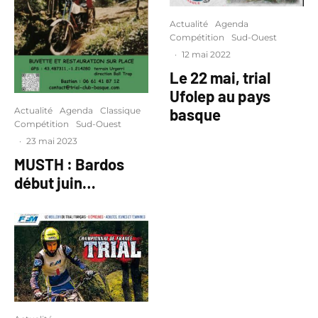
Actualité
Agenda
Compétition
Sud-Ouest
·
12 mai 2022
Le 22 mai, trial
Ufolep au pays
Actualité
Agenda
Classique
basque
Compétition
Sud-Ouest
·
23 mai 2023
MUSTH : Bardos
début juin…