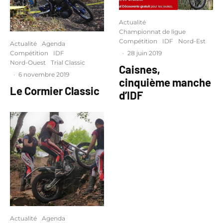
Actualité
Championnat de ligue
Compétition
IDF
Nord-Est
Actualité
Agenda
·
28 juin 2019
Compétition
IDF
Nord-Ouest
Trial Classic
Caisnes,
·
6 novembre 2019
cinquième manche
Le Cormier Classic
d’IDF
Actualité
Agenda