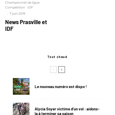
Championnat de ligue
Compétition
IDF
·
7 juin 2019
News Prasville et
IDF
Tout chaud
Le nouveau numéro est dispo !
Alycia Soyer victime d’un vol : aidons-
la à terminer sa saison