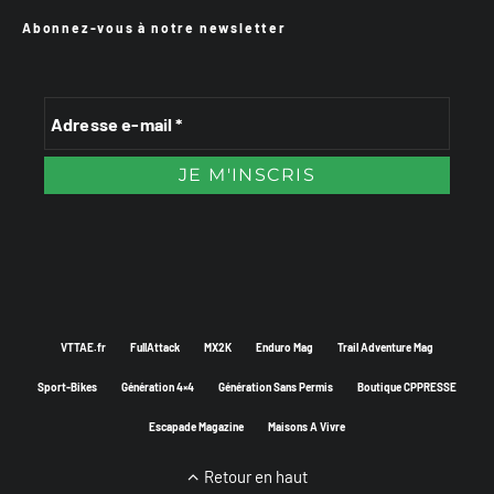
Abonnez-vous à notre newsletter
VTTAE.fr
FullAttack
MX2K
Enduro Mag
Trail Adventure Mag
Sport-Bikes
Génération 4×4
Génération Sans Permis
Boutique CPPRESSE
Escapade Magazine
Maisons A Vivre
Retour en haut