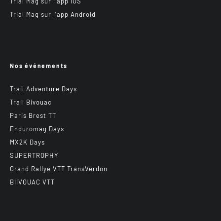
Trial Mag sur l’app IOS
Trial Mag sur l’app Android
Nos événements
Trail Adventure Days
Trail Bivouac
Paris Brest TT
Enduromag Days
MX2K Days
SUPERTROPHY
Grand Rallye VTT TransVerdon
BiiVOUAC VTT