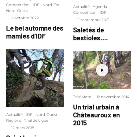
Compétition
IDF
Nord-Est
Actualité
Agenda
Nord-Ouest
Compétition
IDF
·
2 octobre 2022
·
1 septembre 2021
Le bel automne des
Saletés de
mamies d’IDF
bestioles….
Trial Moto
·
12 novembre 2014
Un trial urbain à
Châteauroux en
Actualité
IDF
Nord-Ouest
Régions
Trial de Ligue
2015
·
12 mars 2018