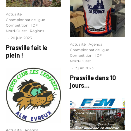
Actualité
Championnat de ligue
Compétition
IDF
Nord-Ouest
Régions
·
20 juin 2023
Actualité
Agenda
Prasville fait le
Championnat de ligue
plein !
Compétition
IDF
Nord-Ouest
·
7 juin 2023
Prasville dans 10
jours…
Actualité
Agenda