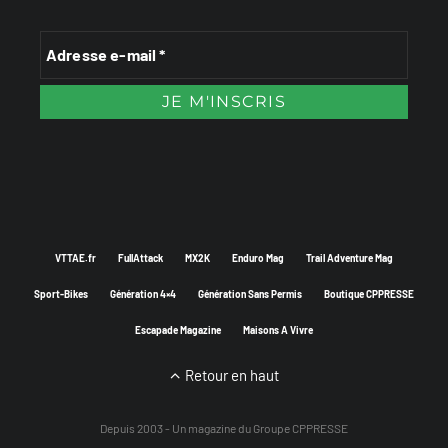
VTTAE.fr
FullAttack
MX2K
Enduro Mag
Trail Adventure Mag
Sport-Bikes
Génération 4×4
Génération Sans Permis
Boutique CPPRESSE
Escapade Magazine
Maisons A Vivre
Retour en haut
Depuis 2003 - Un magazine du
Groupe CPPRESSE