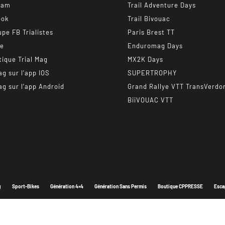
ram
Trail Adventure Days
ook
Trail Bivouac
upe FB Trialistes
Paris Brest TT
be
Enduromag Days
tique Trial Mag
MX2K Days
ag sur l’app IOS
SUPERTROPHY
ag sur l’app Android
Grand Rallye VTT TransVerdo
BiiVOUAC VTT
g
Sport-Bikes
Génération 4×4
Génération Sans Permis
Boutique CPPRESSE
Esca
Depuis 2003 - Un magazine du
Groupe CPPRESSE