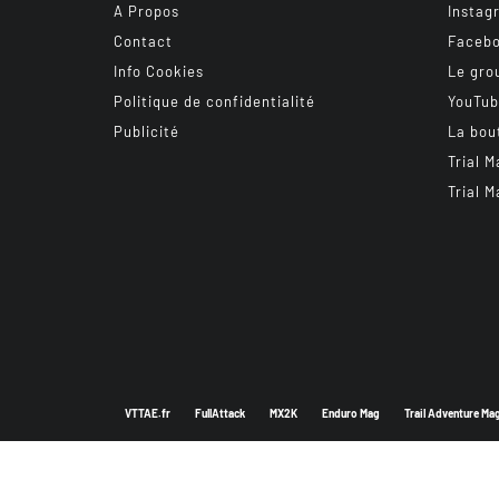
A Propos
Instag
Contact
Faceb
Info Cookies
Le gro
Politique de confidentialité
YouTu
Publicité
La bou
Trial M
Trial M
VTTAE.fr
FullAttack
MX2K
Enduro Mag
Trail Adventure Ma