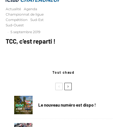
Actualité
Agenda
Championnat de ligue
Compétition
Sud-Est
Sud-Ouest
·
5 septembre 2019
TCC, c’est reparti !
Tout chaud
Le nouveau numéro est dispo !