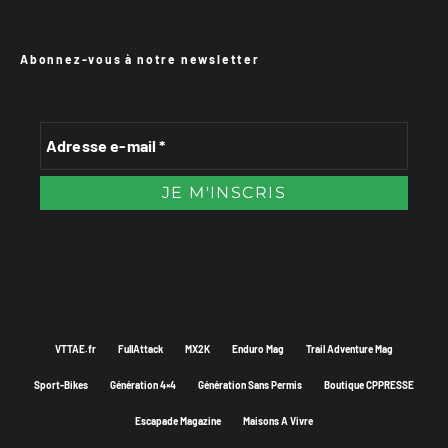
Abonnez-vous à notre newsletter
VTTAE.fr
FullAttack
MX2K
Enduro Mag
Trail Adventure Mag
Sport-Bikes
Génération 4×4
Génération Sans Permis
Boutique CPPRESSE
Escapade Magazine
Maisons A Vivre