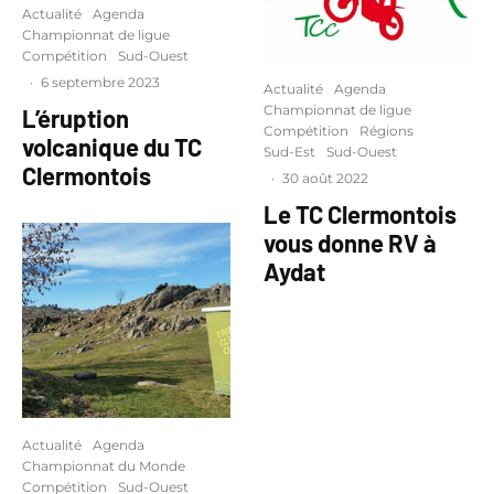
Actualité
Agenda
Championnat de ligue
Compétition
Sud-Ouest
·
6 septembre 2023
Actualité
Agenda
Championnat de ligue
L’éruption
Compétition
Régions
volcanique du TC
Sud-Est
Sud-Ouest
Clermontois
·
30 août 2022
Le TC Clermontois
vous donne RV à
Aydat
Actualité
Agenda
Championnat du Monde
Compétition
Sud-Ouest