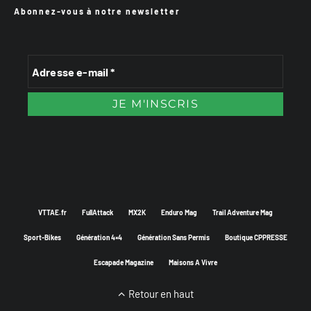
Abonnez-vous à notre newsletter
VTTAE.fr
FullAttack
MX2K
Enduro Mag
Trail Adventure Mag
Sport-Bikes
Génération 4×4
Génération Sans Permis
Boutique CPPRESSE
Escapade Magazine
Maisons A Vivre
Retour en haut