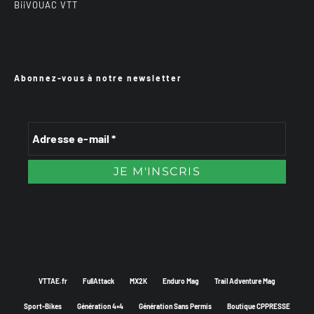
BiiVOUAC VTT
Abonnez-vous à notre newsletter
VTTAE.fr
FullAttack
MX2K
Enduro Mag
Trail Adventure Mag
Sport-Bikes
Génération 4×4
Génération Sans Permis
Boutique CPPRESSE