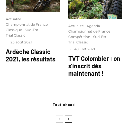
Actualité
Championnat de France
Actualité
Agenda
Classique
Sud-Est
Championnat de France
Trial Classic
Compétition
Sud-Est
·
25 août 2021
Trial Classic
·
14 juillet 2021
Ardèche Classic
TVT Colombier : on
2021, les résultats
s’inscrit dès
maintenant !
Tout chaud