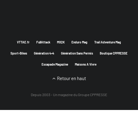
VTTAE.fr
FullAttack
MX2K
Enduro Mag
Trail Adventure Mag
Sport-Bikes
Génération 4×4
Génération Sans Permis
Boutique CPPRESSE
Escapade Magazine
Maisons A Vivre
Retour en haut
Depuis 2003 - Un magazine du
Groupe CPPRESSE