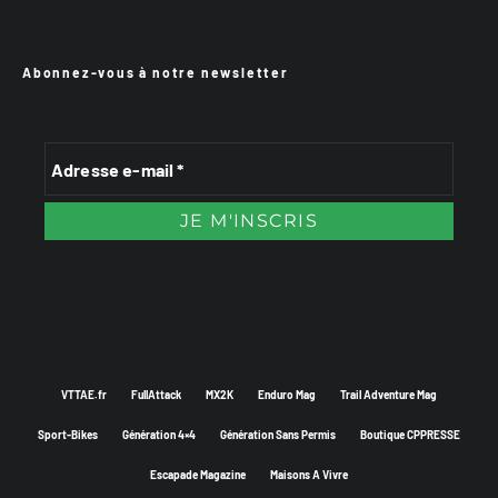
Abonnez-vous à notre newsletter
VTTAE.fr
FullAttack
MX2K
Enduro Mag
Trail Adventure Mag
Sport-Bikes
Génération 4×4
Génération Sans Permis
Boutique CPPRESSE
Escapade Magazine
Maisons A Vivre