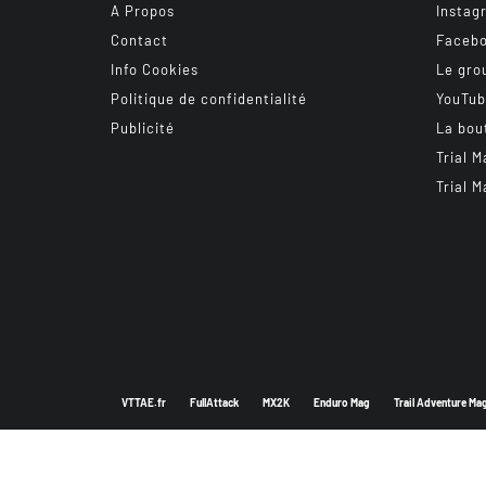
A Propos
Instag
Contact
Faceb
Info Cookies
Le gro
Politique de confidentialité
YouTu
Publicité
La bou
Trial M
Trial M
VTTAE.fr
FullAttack
MX2K
Enduro Mag
Trail Adventure Ma