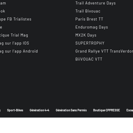
ram
Trail Adventure Days
ook
Trail Bivouac
upe FB Trialistes
Paris Brest TT
be
Enduromag Days
tique Trial Mag
MX2K Days
ag sur l’app IOS
SUPERTROPHY
ag sur l’app Android
Grand Rallye VTT TransVerdo
BiiVOUAC VTT
g
Sport-Bikes
Génération 4×4
Génération Sans Permis
Boutique CPPRESSE
Esca
Depuis 2003 - Un magazine du
Groupe CPPRESSE