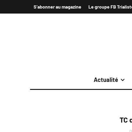
S’abonner au magazine
Le groupe FB Trialist
Actualité
TC 
D