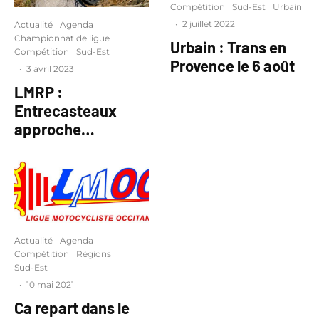
Compétition
Sud-Est
Urbain
·
2 juillet 2022
Actualité
Agenda
Championnat de ligue
Urbain : Trans en
Compétition
Sud-Est
Provence le 6 août
·
3 avril 2023
LMRP :
Entrecasteaux
approche…
Actualité
Agenda
Compétition
Régions
Sud-Est
·
10 mai 2021
Ca repart dans le