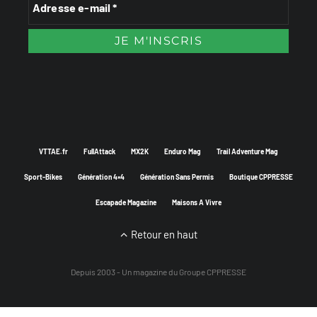
VTTAE.fr
FullAttack
MX2K
Enduro Mag
Trail Adventure Mag
Sport-Bikes
Génération 4×4
Génération Sans Permis
Boutique CPPRESSE
Escapade Magazine
Maisons A Vivre
Retour en haut
Depuis 2003 - Un magazine du
Groupe CPPRESSE