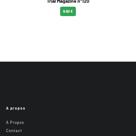
Trial Magazine n°120
6.90 €
A propos
A Propos
Contact