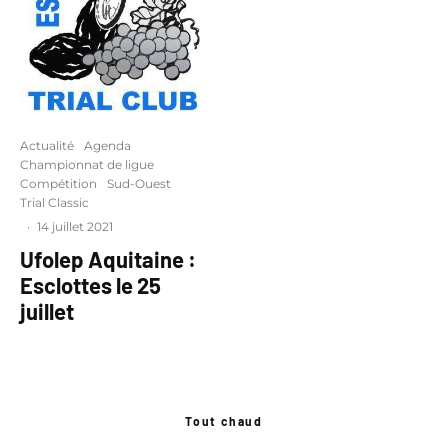
Actualité
Agenda
Championnat de ligue
Compétition
Sud-Ouest
Trial Classic
·
14 juillet 2021
Ufolep Aquitaine :
Esclottes le 25
juillet
Tout chaud