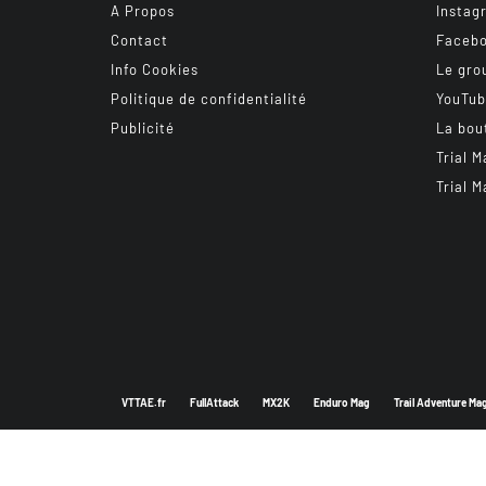
A Propos
Instag
Contact
Faceb
Info Cookies
Le gro
Politique de confidentialité
YouTu
Publicité
La bou
Trial M
Trial M
VTTAE.fr
FullAttack
MX2K
Enduro Mag
Trail Adventure Ma