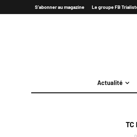
S’abonner au magazine
Le groupe FB Trialist
Actualité
TC 
D