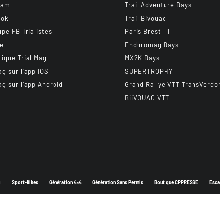
ram
Trail Adventure Days
ook
Trail Bivouac
upe FB Trialistes
Paris Brest TT
be
Enduromag Days
tique Trial Mag
MX2K Days
ag sur l’app IOS
SUPERTROPHY
ag sur l’app Android
Grand Rallye VTT TransVerdo
BiiVOUAC VTT
g
Sport-Bikes
Génération 4×4
Génération Sans Permis
Boutique CPPRESSE
Esca
Depuis 2003 - Un magazine du
Groupe CPPRESSE