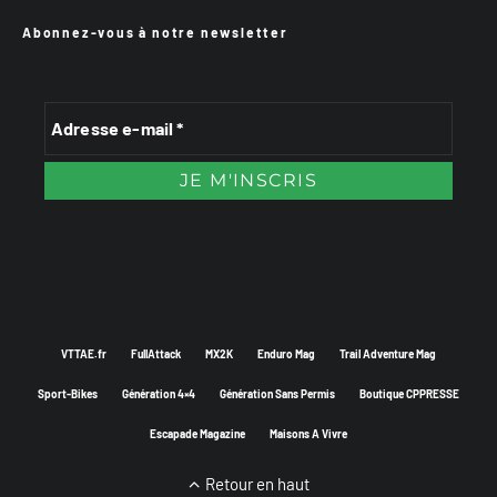
Abonnez-vous à notre newsletter
VTTAE.fr
FullAttack
MX2K
Enduro Mag
Trail Adventure Mag
Sport-Bikes
Génération 4×4
Génération Sans Permis
Boutique CPPRESSE
Escapade Magazine
Maisons A Vivre
Retour en haut