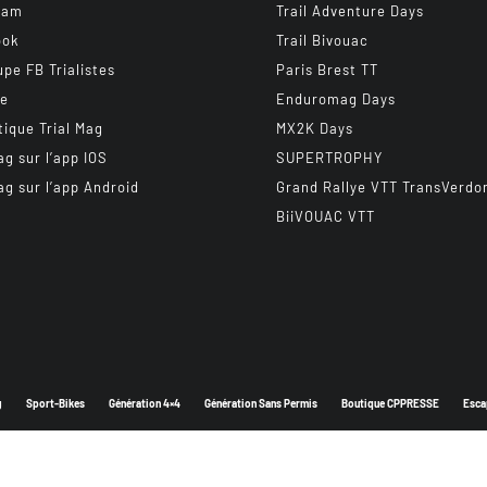
ram
Trail Adventure Days
ook
Trail Bivouac
upe FB Trialistes
Paris Brest TT
be
Enduromag Days
tique Trial Mag
MX2K Days
ag sur l’app IOS
SUPERTROPHY
ag sur l’app Android
Grand Rallye VTT TransVerdo
BiiVOUAC VTT
g
Sport-Bikes
Génération 4×4
Génération Sans Permis
Boutique CPPRESSE
Esca
Depuis 2003 - Un magazine du
Groupe CPPRESSE