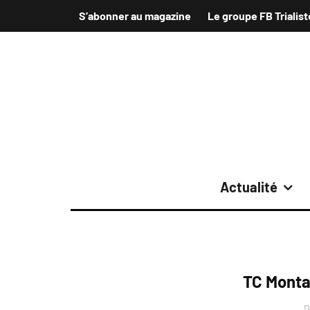
S’abonner au magazine
Le groupe FB Trialist
Actualité
TC Monta
D