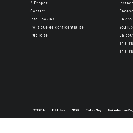
A Propos
Instag
Contact
Faceb
Info Cookies
Le gro
Politique de confidentialité
YouTu
Publicité
La bou
Trial M
Trial M
VTTAE.fr
FullAttack
MX2K
Enduro Mag
Trail Adventure Ma