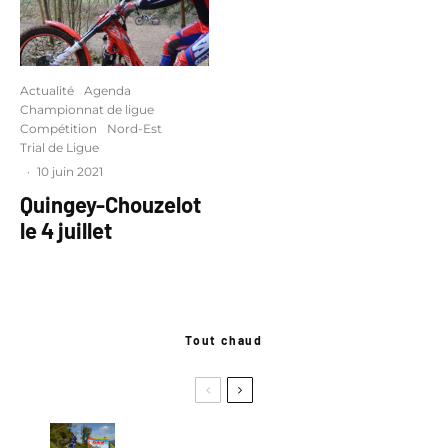
Actualité
Agenda
Championnat de ligue
Compétition
Nord-Est
Trial de Ligue
·
10 juin 2021
Quingey-Chouzelot
le 4 juillet
Tout chaud