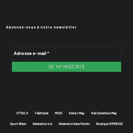
Abonnez-vous à notre newsletter
VTTAE.fr
FullAttack
MX2K
Enduro Mag
Trail Adventure Mag
Sport-Bikes
Génération 4×4
Génération Sans Permis
Boutique CPPRESSE