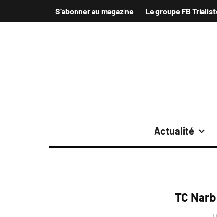
S’abonner au magazine
Le groupe FB Trialist
Actualité
TC Narb
D