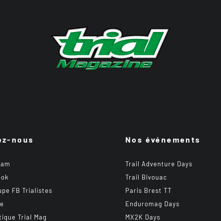
ez-nous
Nos événements
ram
Trail Adventure Days
ook
Trail Bivouac
upe FB Trialistes
Paris Brest TT
be
Enduromag Days
tique Trial Mag
MX2K Days