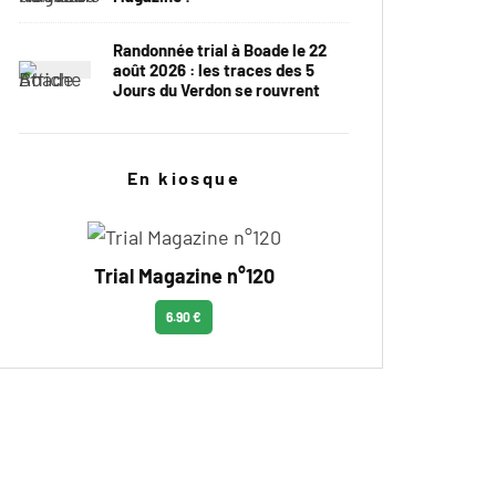
Randonnée trial à Boade le 22
août 2026 : les traces des 5
Jours du Verdon se rouvrent
En kiosque
Trial Magazine n°120
6.90 €