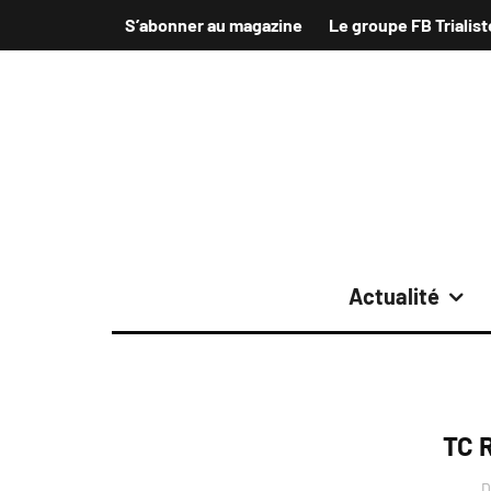
S’abonner au magazine
Le groupe FB Trialist
Actualité
TC 
D