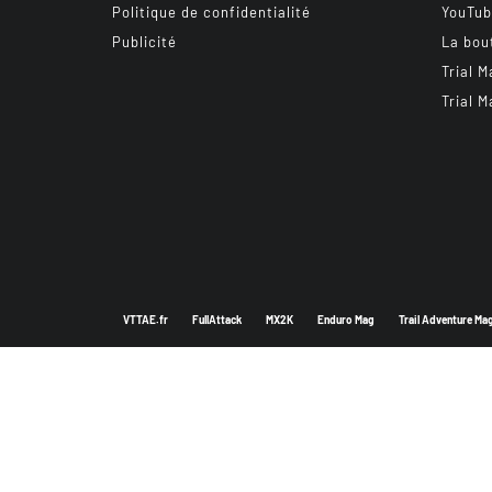
Politique de confidentialité
YouTu
Publicité
La bou
Trial M
Trial M
VTTAE.fr
FullAttack
MX2K
Enduro Mag
Trail Adventure Ma