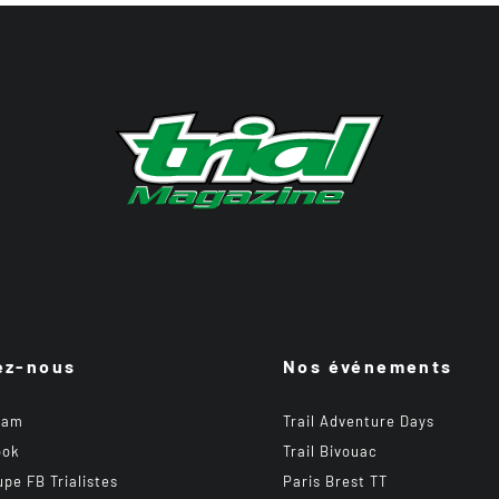
ez-nous
Nos événements
ram
Trail Adventure Days
ook
Trail Bivouac
upe FB Trialistes
Paris Brest TT