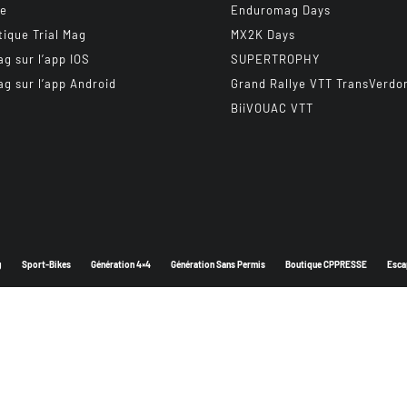
be
Enduromag Days
tique Trial Mag
MX2K Days
ag sur l’app IOS
SUPERTROPHY
ag sur l’app Android
Grand Rallye VTT TransVerdo
BiiVOUAC VTT
g
Sport-Bikes
Génération 4×4
Génération Sans Permis
Boutique CPPRESSE
Esca
Depuis 2003 - Un magazine du
Groupe CPPRESSE