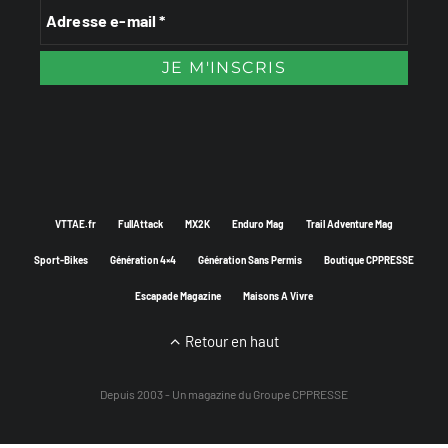
VTTAE.fr
FullAttack
MX2K
Enduro Mag
Trail Adventure Mag
Sport-Bikes
Génération 4×4
Génération Sans Permis
Boutique CPPRESSE
Escapade Magazine
Maisons A Vivre
Retour en haut
Depuis 2003 - Un magazine du
Groupe CPPRESSE