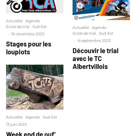
Actualité
Agenda
Ecole de trial
Sud-Est
Actualité
Agenda
Ecole de trial
Sud-Est
·
16 novembre 2023
·
6 septembre 2023
Stages pour les
Découvir le trial
loupiots
avec le TC
Albertvillois
Actualité
Agenda
Sud-Est
·
13 juin 2023
Week end de ouf’