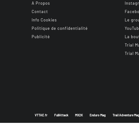
A Propos
Instag
Contact
Faceb
Info Cookies
Le gro
Politique de confidentialité
YouTu
Publicité
La bou
Trial M
Trial M
VTTAE.fr
FullAttack
MX2K
Enduro Mag
Trail Adventure Ma