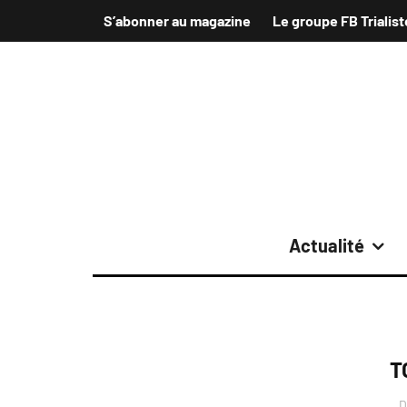
S’abonner au magazine
Le groupe FB Trialist
Actualité
T
D