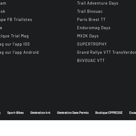
ram
Trail Adventure Days
ook
Trail Bivouac
upe FB Trialistes
Paris Brest TT
be
Enduromag Days
tique Trial Mag
MX2K Days
ag sur l’app IOS
SUPERTROPHY
ag sur l’app Android
Grand Rallye VTT TransVerdo
BiiVOUAC VTT
g
Sport-Bikes
Génération 4×4
Génération Sans Permis
Boutique CPPRESSE
Esca
Depuis 2003 - Un magazine du
Groupe CPPRESSE