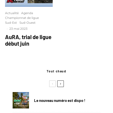
Actualité
Agenda
Championnat de ligue
Sud-Est
Sud-Ouest
·
23 mai 2023
AuRA, trial de ligue
début juin
Tout chaud
Le nouveau numéro est dispo !