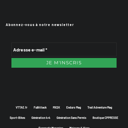
Abonnez-vous à notre newsletter
VTTAE.fr
FullAttack
MX2K
Enduro Mag
Trail Adventure Mag
Sport-Bikes
Génération 4×4
Génération Sans Permis
Boutique CPPRESSE