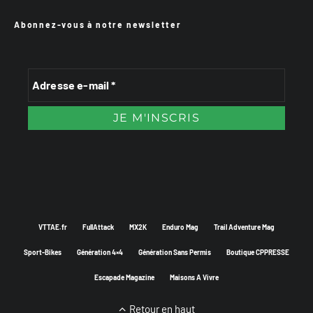
Abonnez-vous à notre newsletter
VTTAE.fr
FullAttack
MX2K
Enduro Mag
Trail Adventure Mag
Sport-Bikes
Génération 4×4
Génération Sans Permis
Boutique CPPRESSE
Escapade Magazine
Maisons A Vivre
Retour en haut