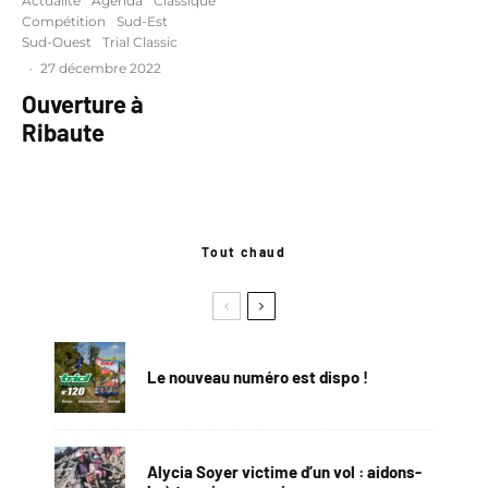
Actualité
Agenda
Classique
Compétition
Sud-Est
Sud-Ouest
Trial Classic
·
27 décembre 2022
Ouverture à
Ribaute
Tout chaud
Le nouveau numéro est dispo !
Alycia Soyer victime d’un vol : aidons-